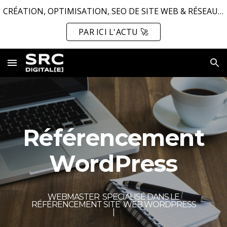
CRÉATION, OPTIMISATION, SEO DE SITE WEB & RÉSEAUX SOCIAUX ...
Skip to main content
Skip to navigation
PAR ICI L'ACTU 🚀
Référencement
WordPress
WEBMASTER SPECIALISÉ DANS
LE
R
É
F
É
RENCEMENT
SITE WEB WORDPRESS
|