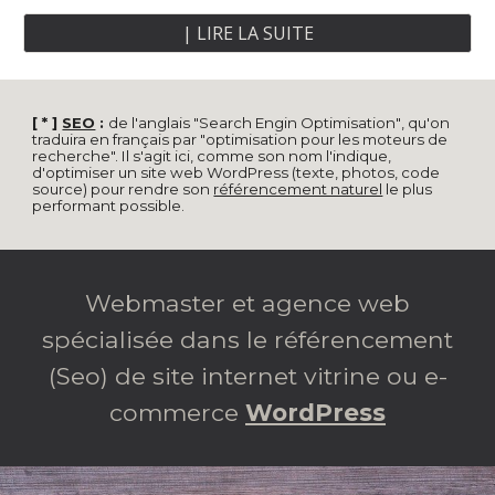
| LIRE LA SUITE
[ * ]
SEO
:
de l'anglais "Search Engin Optimisation
"
, qu'on
traduira en français par "
optimisation pour les moteurs de
recherche". Il s'agit ici, comme son nom l'indique,
d'optimiser un site web WordPress (texte, photos, code
source) pour rendre son
référencement naturel
le plus
performant possible.
Webmaster et agence
web
spécialisée dans
le référencement
(Seo) de
site
internet
vitrine ou e-
commerce
WordPress