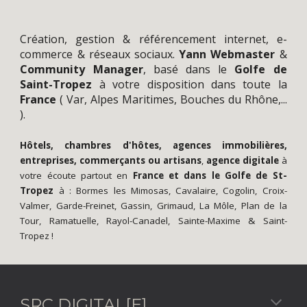
Création
, gestion &
référencement
internet,
e-
commerce
&
réseaux sociaux
.
Yann
Webmaster
&
Community Manager
,
basé dans le
Golfe de
Saint-Tropez
à votre disposition dans toute la
France
(
Var
,
Alpes Maritimes
,
Bouches du Rhône
,...
).
Hôtels, chambres d'hôtes, agences immobilières,
entreprises, commerçants ou artisans
,
agence digitale
à
votre écoute partout en
France
et dans le
Golfe de St-
Tropez
à :
Bormes les Mimosas
,
Cavalaire
,
Cogolin
,
Croix-
Valmer
,
Garde-Freinet
,
Gassin
,
Grimaud
,
La Môle
,
Plan de la
Tour
,
Ramatuelle
,
Rayol-Canadel
,
Sainte-Maxime
&
Saint-
Tropez
!
SRC DIGITAL[E]