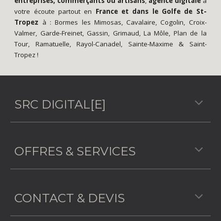
entreprises, commerçants ou artisans
,
agence digitale
à
votre écoute partout en
France
et dans le
Golfe de St-
Tropez
à :
Bormes les Mimosas
,
Cavalaire
,
Cogolin
,
Croix-
Valmer
,
Garde-Freinet
,
Gassin
,
Grimaud
,
La Môle
,
Plan de la
Tour
,
Ramatuelle
,
Rayol-Canadel
,
Sainte-Maxime
&
Saint-
Tropez
!
SRC DIGITAL[E]
OFFRES & SERVICES
CONTACT & DEVIS