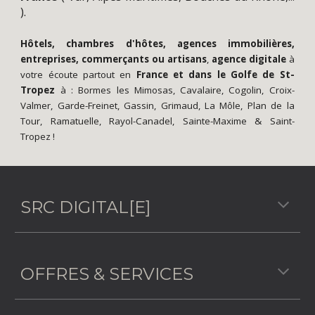
).
Hôtels, chambres d'hôtes, agences immobilières,
entreprises, commerçants ou artisans
,
agence digitale
à
votre écoute partout en
France
et dans le
Golfe de St-
Tropez
à :
Bormes les Mimosas
,
Cavalaire
,
Cogolin
,
Croix-
Valmer
,
Garde-Freinet
,
Gassin
,
Grimaud
,
La Môle
,
Plan de la
Tour
,
Ramatuelle
,
Rayol-Canadel
,
Sainte-Maxime
&
Saint-
Tropez
!
SRC DIGITAL[E]
OFFRES & SERVICES