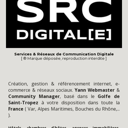
Services & Réseaux de Communication Digitale
[ ® Marque déposée, reproduction interdite ]
Création
, gestion &
référencement
internet,
e-
commerce
&
réseaux sociaux
.
Yann
Webmaster
&
Community Manager
,
basé dans le
Golfe de
Saint-Tropez
à votre disposition dans toute la
France
(
Var
,
Alpes Maritimes
,
Bouches du Rhône
,...
).
Hôtels, chambres d'hôtes, agences immobilières,