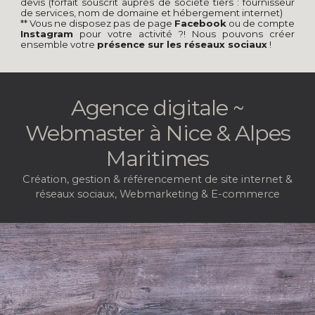
devis (forfait souscrit auprès de société tiers : fournisseur
de services, nom de domaine et hébergement internet)
** Vous ne disposez pas de page
Facebook
ou de compte
Instagram
pour votre activité ?! Nous pouvons créer
ensemble votre
présence sur les réseaux sociaux
!
Agence digitale ~
Webmaster à
Nice & Alpes
Maritimes
Création, gestion & référencement de site internet &
réseaux sociaux, Webmarketing & E-commerce