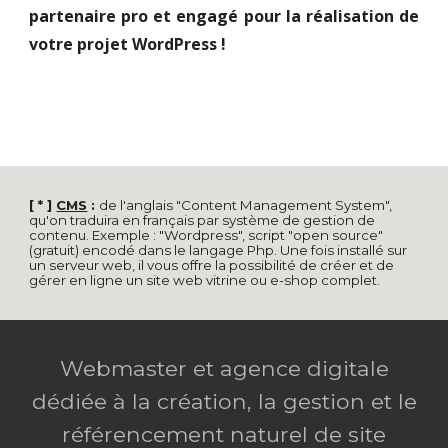
partenaire pro et engagé pour la réalisation de
votre projet WordPress !
[ * ]
CMS
:
de l'anglais "
Content Management System
",
qu'on traduira en français par système de gestion de
contenu. Exemple : "Wordpress", script
"open source"
(gratuit) encodé dans le langage Php. Une fois installé sur
un serveur web, il vous offre la possibilité de créer et de
gérer en ligne un site web vitrine ou e-shop complet.
Webmaster
et a
gence digitale
dédiée à la création, la gestion et le
référencement naturel de site