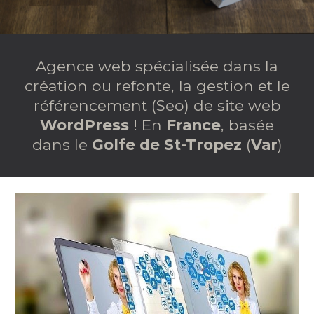
Agence web spécialisée dans la
création ou refonte, la gestion et le
r
éférencement (
Seo)
de site
web
WordPress
!
E
n
France
,
basée
dans le
Golfe de St-Tropez
(
Var
)